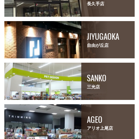
長久手店
JIYUGAOKA
自由が丘店
SANKO
三光店
AGEO
アリオ上尾店