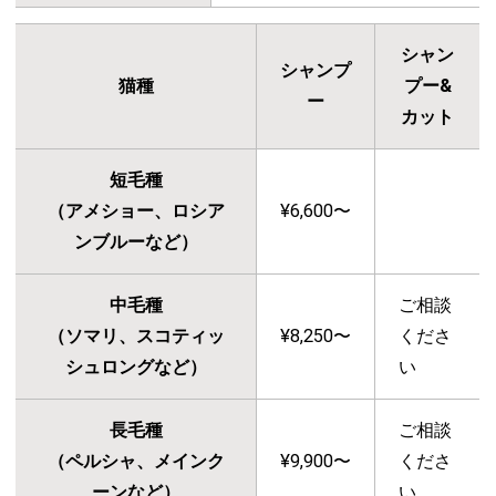
シャン
シャンプ
猫種
プー&
ー
カット
短毛種
（アメショー、ロシア
¥6,600〜
ンブルーなど）
中毛種
ご相談
（ソマリ、スコティッ
¥8,250〜
くださ
シュロングなど）
い
長毛種
ご相談
（ペルシャ、メインク
¥9,900〜
くださ
ーンなど）
い