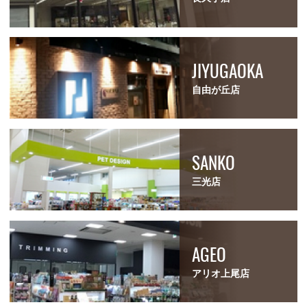
JIYUGAOKA
自由が丘店
SANKO
三光店
AGEO
アリオ上尾店