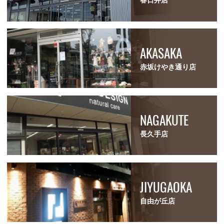
春日井店
AKASAKA
赤坂けやき通り店
NAGAKUTE
長久手店
JIYUGAOKA
自由が丘店