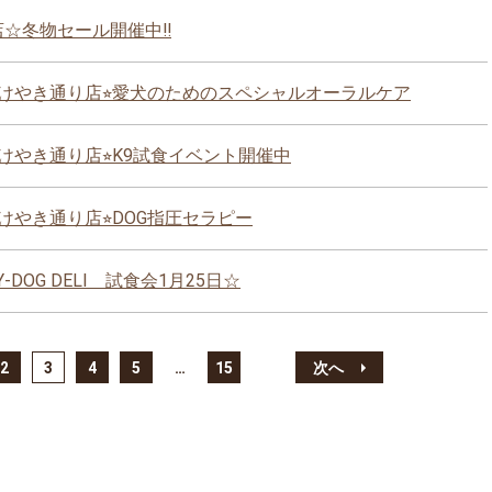
手店☆冬物セール開催中‼
けやき通り店⭐︎愛犬のためのスペシャルオーラルケア
けやき通り店⭐︎K9試食イベント開催中
やき通り店⭐︎DOG指圧セラピー
DOG DELI 試食会1月25日☆
2
3
4
5
…
15
次へ