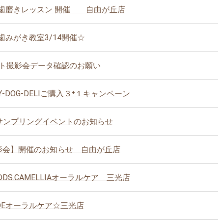
ート歯磨きレッスン 開催 自由が丘店
o歯みがき教室3/14開催☆
ト撮影会データ確認のお願い
DOG-DELIご購入３⁺１キャンペーン
サンプリングイベントのお知らせ
愛犬撮影会】開催のお知らせ 自由が丘店
DDS.CAMELLIAオーラルケア 三光店
NDEオーラルケア☆三光店