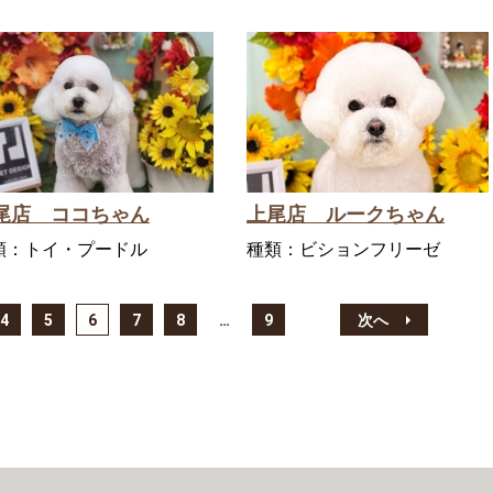
尾店 ココちゃん
上尾店 ルークちゃん
類：
トイ・プードル
種類：
ビションフリーゼ
4
5
6
7
8
…
9
次へ