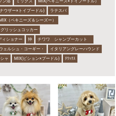
ゾン浴
ミックス
MIX(ペキニーズ×トイプードル）
ュナウザー×トイプードル)
ラテスパ
MIX（ペキニーズ＆シーズー）
ングリッシュコッカー
ディショナー
狆
チワワ シャンプーカット
ウェルシュ・コーギー・
イタリアングレーハウンド
ルシャ
MIX(ビション×プードル)
ﾁﾜｯｸｽ