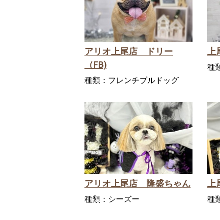
アリオ上尾店 ドリー
上
（FB)
種
種類：
フレンチブルドッグ
アリオ上尾店 隆盛ちゃん
上
種類：
シーズー
種