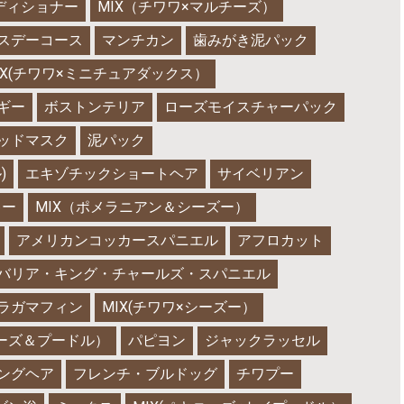
ディショナー
MIX（チワワ×マルチーズ）
スデーコース
マンチカン
歯みがき泥パック
IX(チワワ×ミニチュアダックス）
ギー
ボストンテリア
ローズモイスチャーパック
ッドマスク
泥パック
)
エキゾチックショートヘア
サイベリアン
キー
MIX（ポメラニアン＆シーズー）
アメリカンコッカースパニエル
アフロカット
バリア・キング・チャールズ・スパニエル
ラガマフィン
MIX(チワワ×シーズー）
ニーズ＆プードル）
パピヨン
ジャックラッセル
ングヘア
フレンチ・ブルドッグ
チワプー