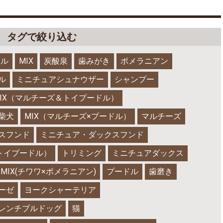
タグで絞り込む
ドル
MIX
炭酸泉
歯みがき
ポメラニアン
ル
ミニチュアシュナウザー
シャンプー
IX（マルチーズ＆トイプードル）
柴犬
MIX（マルチーズ×プードル）
マルチーズ
スフンド
ミニチュア・ダックスフンド
×トイプードル）
トリミング
ミニチュアダックス
MIX(チワワ×ポメラニアン)
プードル
歯磨き
ーゼ
ヨークシャーテリア
レンチブルドッグ
猫