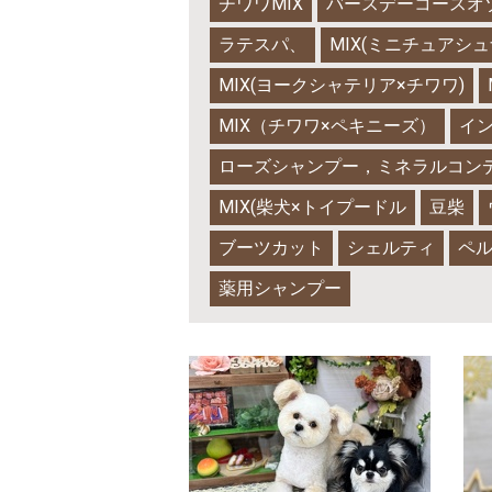
チワワMIX
バースデーコースオ
ラテスパ、
MIX(ミニチュアシ
MIX(ヨークシャテリア×チワワ)
MIX（チワワ×ペキニーズ）
イ
ローズシャンプー，ミネラルコン
MIX(柴犬×トイプードル
豆柴
ブーツカット
シェルティ
ペ
薬用シャンプー