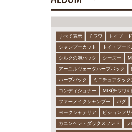
すべて表示
チワワ
トイプー
シャンプーカット
トイ・プード
シルクの泡パック
シーズー
M
アーユルヴェーダハーブパック
ハーブパック
ミニチュアダック
コンディショナー
MIX(チワワ
ファーメイクシャンプー
パグ
ヨークシャテリア
ビションフリ
カニンヘン・ダックスフンド
フ