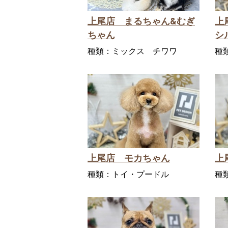
上尾店 まるちゃん&むぎ
上
ちゃん
シ
種類：
ミックス チワワ
種
上尾店 モカちゃん
上
種類：
トイ・プードル
種