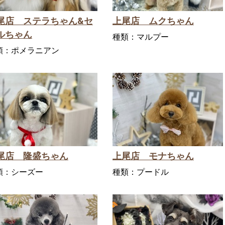
尾店 ステラちゃん&セ
上尾店 ムクちゃん
ルちゃん
種類：
マルプー
類：
ポメラニアン
尾店 隆盛ちゃん
上尾店 モナちゃん
類：
シーズー
種類：
プードル