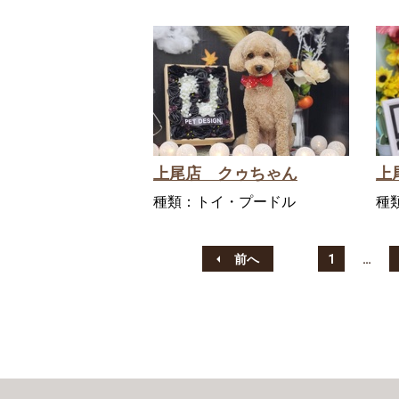
上尾店 クゥちゃん
上
種類：
トイ・プードル
種
前へ
1
…