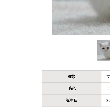
種類
毛色
誕生日
2