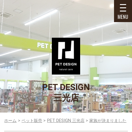
MENU
PET DESIGN
三光店
ホーム
ペット販売
PET DESIGN 三光店
家族が決まりました