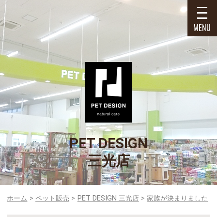
MENU
PET DESIGN
三光店
ホーム
ペット販売
PET DESIGN 三光店
家族が決まりました