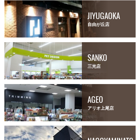
JIYUGAOKA
自由が丘店
SANKO
三光店
AGEO
アリオ上尾店