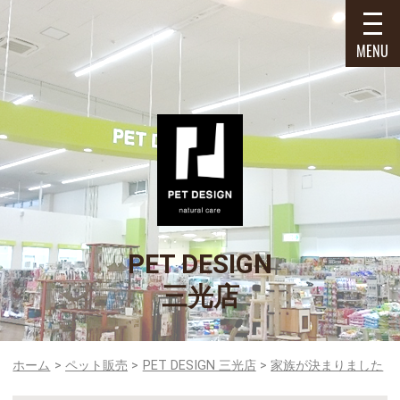
MENU
PET DESIGN
三光店
ホーム
ペット販売
PET DESIGN 三光店
家族が決まりました