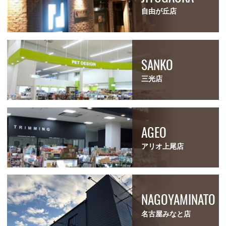
自由が丘店
SANKO
三光店
AGEO
アリオ上尾店
NAGOYAMINATO
名古屋みなと店