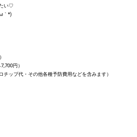
たい♡
｀*)
円）
,700円）
ロチップ代・その他各種予防費用などを含みます）