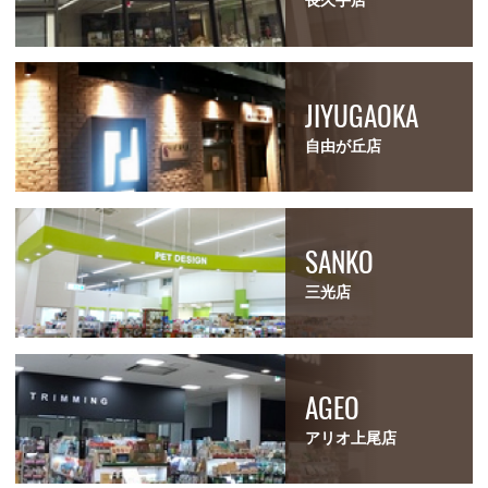
長久手店
JIYUGAOKA
自由が丘店
SANKO
三光店
AGEO
アリオ上尾店