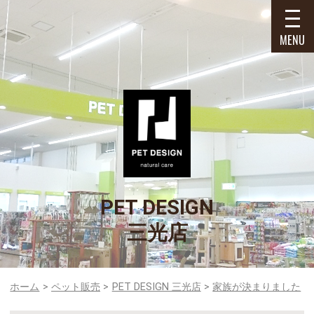
MENU
PET DESIGN
三光店
ホーム
ペット販売
PET DESIGN 三光店
家族が決まりました