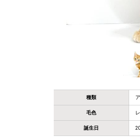
種類
毛色
誕生日
2