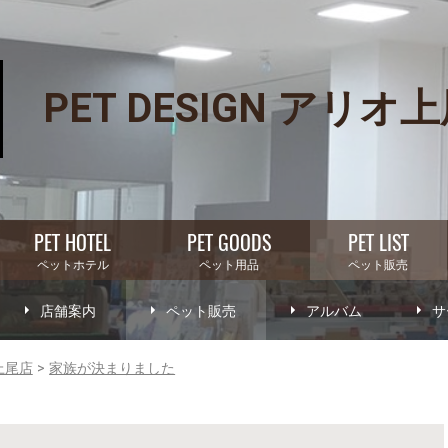
PET DESIGN アリオ
PET HOTEL
PET GOODS
PET LIST
ペットホテル
ペット用品
ペット販売
店舗案内
ペット販売
アルバム
サ
オ上尾店
家族が決まりました