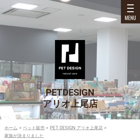
MENU
PETDESIGN
アリオ上尾店
ホーム
ペット販売
PET DESIGN アリオ上尾店
家族が決まりました