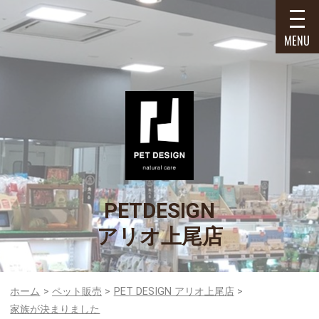
MENU
PETDESIGN
アリオ上尾店
ホーム
ペット販売
PET DESIGN アリオ上尾店
家族が決まりました