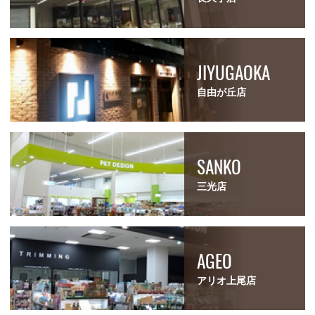
JIYUGAOKA
自由が丘店
SANKO
三光店
AGEO
アリオ上尾店