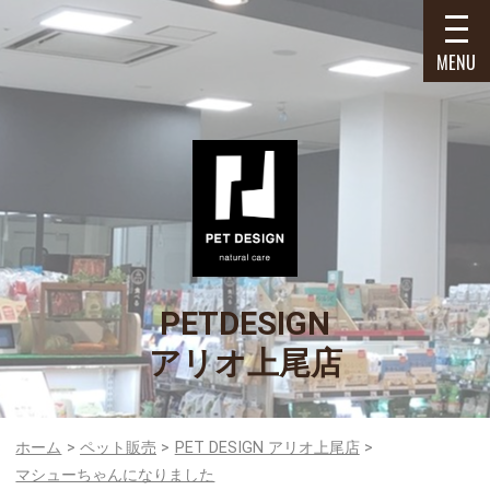
MENU
PETDESIGN
アリオ上尾店
ホーム
ペット販売
PET DESIGN アリオ上尾店
マシューちゃんになりました