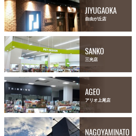
JIYUGAOKA
自由が丘店
SANKO
三光店
AGEO
アリオ上尾店
NAGOYAMINATO