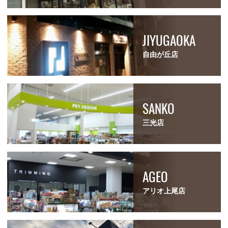
JIYUGAOKA
自由が丘店
SANKO
三光店
AGEO
アリオ上尾店