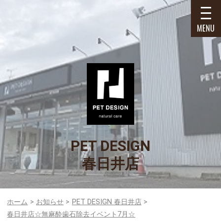
MENU
PET DESIGN
春日井店
ホーム
お知らせ
PET DESIGN 春日井店
春日井店☆無麻酔歯石除去イベント7月☆