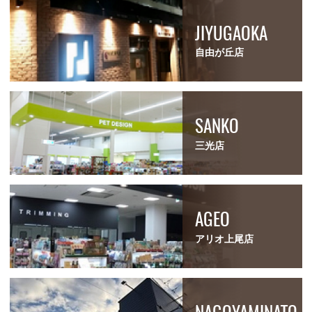
JIYUGAOKA
自由が丘店
SANKO
三光店
AGEO
アリオ上尾店
NAGOYAMINATO