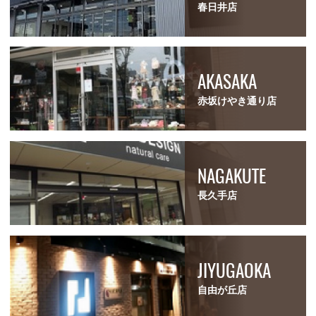
春日井店
AKASAKA
赤坂けやき通り店
NAGAKUTE
長久手店
JIYUGAOKA
自由が丘店