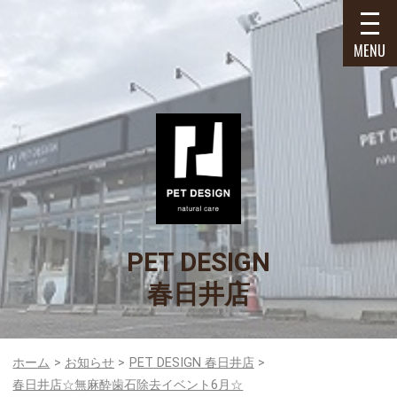
MENU
PET DESIGN
春日井店
ホーム
お知らせ
PET DESIGN 春日井店
春日井店☆無麻酔歯石除去イベント6月☆