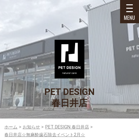
MENU
PET DESIGN
春日井店
ホーム
お知らせ
PET DESIGN 春日井店
春日井店☆無麻酔歯石除去イベント2月☆