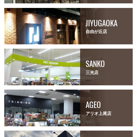
JIYUGAOKA
自由が丘店
SANKO
三光店
AGEO
アリオ上尾店