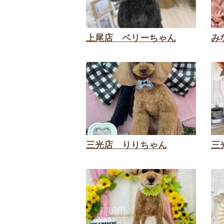
上尾店 ベリーちゃん
み
三光店 りりちゃん
三