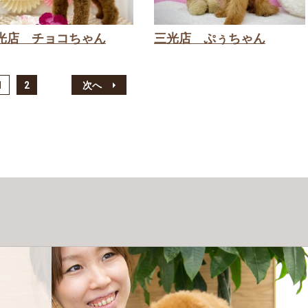
光店 チョコちゃん
三光店 ぷぅちゃん
1
2
次へ