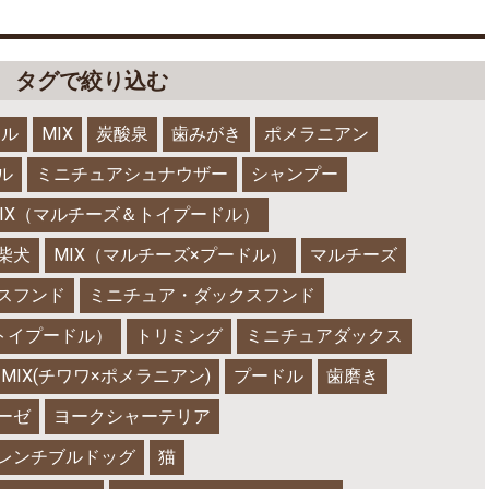
タグで絞り込む
ドル
MIX
炭酸泉
歯みがき
ポメラニアン
ル
ミニチュアシュナウザー
シャンプー
IX（マルチーズ＆トイプードル）
柴犬
MIX（マルチーズ×プードル）
マルチーズ
スフンド
ミニチュア・ダックスフンド
×トイプードル）
トリミング
ミニチュアダックス
MIX(チワワ×ポメラニアン)
プードル
歯磨き
ーゼ
ヨークシャーテリア
レンチブルドッグ
猫