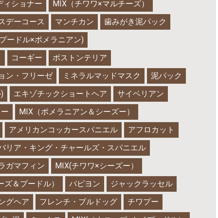
ディショナー
MIX（チワワ×マルチーズ）
スデーコース
マンチカン
歯みがき泥パック
X(プードル×ポメラニアン)
）
コーギー
ボストンテリア
ョン・フリーゼ
ミネラルマッドマスク
泥パック
)
エキゾチックショートヘア
サイベリアン
キー
MIX（ポメラニアン＆シーズー）
アメリカンコッカースパニエル
アフロカット
バリア・キング・チャールズ・スパニエル
ラガマフィン
MIX(チワワ×シーズー）
ニーズ＆プードル）
パピヨン
ジャックラッセル
ングヘア
フレンチ・ブルドッグ
チワプー