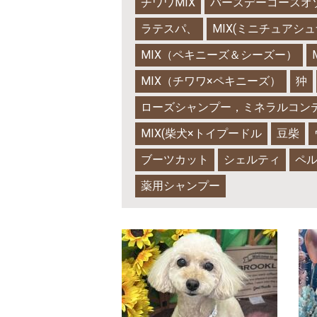
チワワMIX
バースデーコースオ
ラテスパ、
MIX(ミニチュアシ
MIX（ペキニーズ＆シーズー）
MIX（チワワ×ペキニーズ）
狆
ローズシャンプー，ミネラルコン
MIX(柴犬×トイプードル
豆柴
ブーツカット
シェルティ
ペ
薬用シャンプー