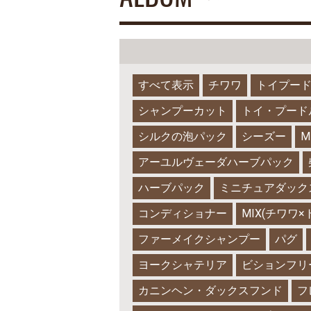
すべて表示
チワワ
トイプー
シャンプーカット
トイ・プード
シルクの泡パック
シーズー
M
アーユルヴェーダハーブパック
ハーブパック
ミニチュアダック
コンディショナー
MIX(チワワ
ファーメイクシャンプー
パグ
ヨークシャテリア
ビションフリ
カニンヘン・ダックスフンド
フ