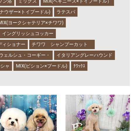
ゾン浴
ミックス
MIX(ペキニーズ×トイプードル）
ュナウザー×トイプードル)
ラテスパ
MIX(ヨークシャテリア×チワワ)
イングリッシュコッカー
ディショナー
チワワ シャンプーカット
ウェルシュ・コーギー・
イタリアングレーハウンド
ルシャ
MIX(ビション×プードル)
ﾁﾜｯｸｽ