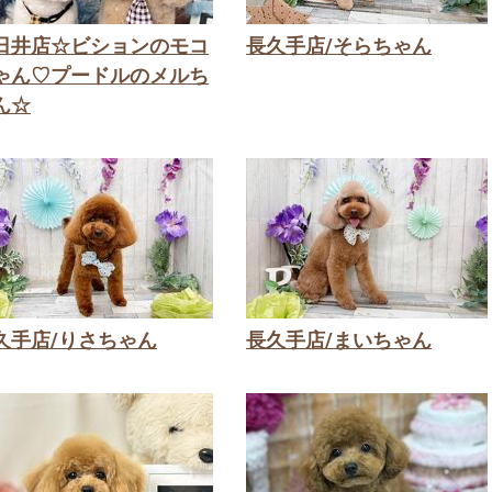
日井店☆ビションのモコ
長久手店/そらちゃん
ゃん♡プードルのメルち
ん☆
久手店/りさちゃん
長久手店/まいちゃん