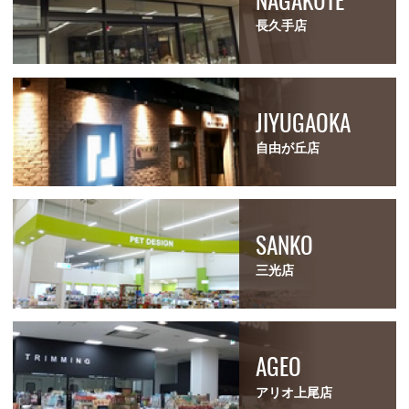
長久手店
JIYUGAOKA
自由が丘店
SANKO
三光店
AGEO
アリオ上尾店