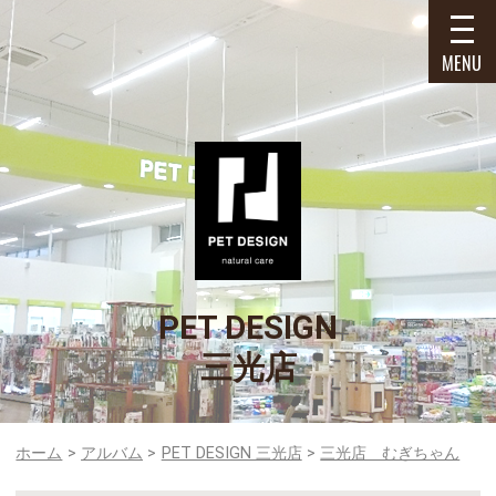
MENU
PET DESIGN
三光店
ホーム
アルバム
PET DESIGN 三光店
三光店 むぎちゃん