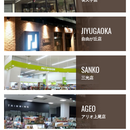
長久手店
JIYUGAOKA
自由が丘店
SANKO
三光店
AGEO
アリオ上尾店