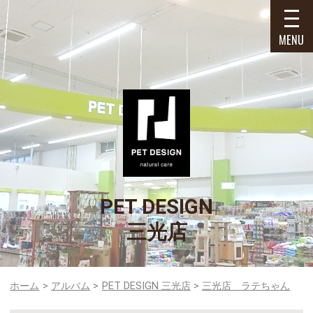
MENU
PET DESIGN
三光店
ホーム
アルバム
PET DESIGN 三光店
三光店 ラテちゃん