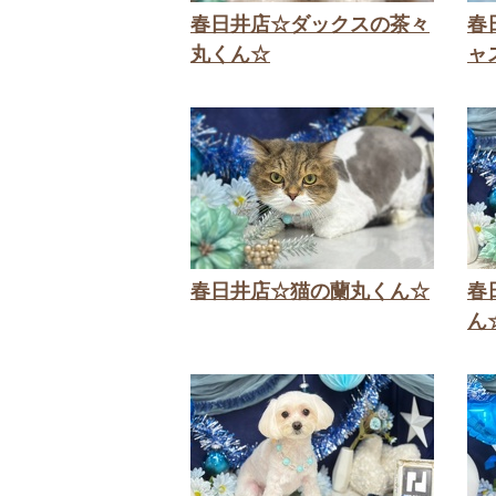
春日井店☆ダックスの茶々
春
丸くん☆
ャ
春日井店☆猫の蘭丸くん☆
春
ん