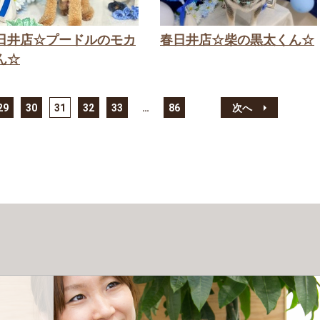
日井店☆プードルのモカ
春日井店☆柴の黒太くん☆
ん☆
29
30
31
32
33
…
86
次へ