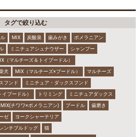
タグで絞り込む
ドル
MIX
炭酸泉
歯みがき
ポメラニアン
ル
ミニチュアシュナウザー
シャンプー
IX（マルチーズ＆トイプードル）
柴犬
MIX（マルチーズ×プードル）
マルチーズ
スフンド
ミニチュア・ダックスフンド
×トイプードル）
トリミング
ミニチュアダックス
MIX(チワワ×ポメラニアン)
プードル
歯磨き
ーゼ
ヨークシャーテリア
レンチブルドッグ
猫