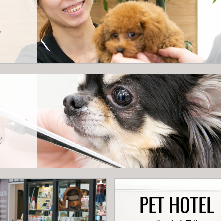
。
ど
PET HOTEL