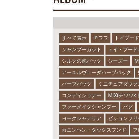
すべて表示
チワワ
トイプー
シャンプーカット
トイ・プード
シルクの泡パック
シーズー
M
アーユルヴェーダハーブパック
ハーブパック
ミニチュアダック
コンディショナー
MIX(チワワ
ファーメイクシャンプー
パグ
ヨークシャテリア
ビションフリ
カニンヘン・ダックスフンド
フ