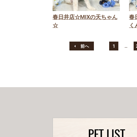
春日井店☆MIXの天ちゃん
春
☆
く
前へ
1
…
PET LIST