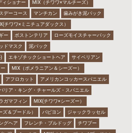
ディショナー
MIX（チワワ×マルチーズ）
スデーコース
マンチカン
歯みがき泥パック
IX(チワワ×ミニチュアダックス）
ギー
ボストンテリア
ローズモイスチャーパック
ッドマスク
泥パック
)
エキゾチックショートヘア
サイベリアン
キー
MIX（ポメラニアン＆シーズー）
アフロカット
アメリカンコッカースパニエル
バリア・キング・チャールズ・スパニエル
ラガマフィン
MIX(チワワ×シーズー）
ニーズ＆プードル）
パピヨン
ジャックラッセル
ングヘア
フレンチ・ブルドッグ
チワプー