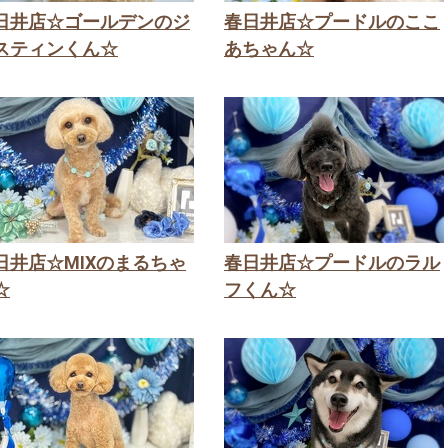
日井店☆ゴールデンのジ
春日井店☆プードルのここ
スティンくん☆
あちゃん☆
日井店☆MIXのまるちゃ
春日井店☆プードルのラル
☆
フくん☆