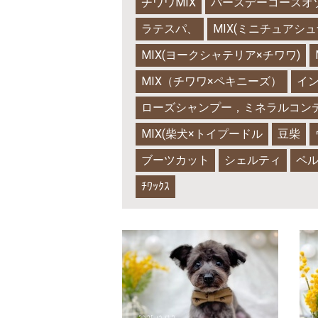
チワワMIX
バースデーコースオ
ラテスパ、
MIX(ミニチュアシ
MIX(ヨークシャテリア×チワワ)
MIX（チワワ×ペキニーズ）
イ
ローズシャンプー，ミネラルコン
MIX(柴犬×トイプードル
豆柴
ブーツカット
シェルティ
ペ
ﾁﾜｯｸｽ