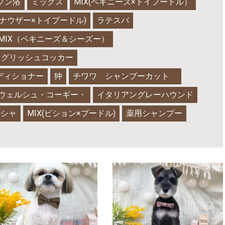
ゾン浴
ミックス
MIX(ペキニーズ×トイプードル）
ュナウザー×トイプードル)
ラテスパ
MIX（ペキニーズ＆シーズー）
ングリッシュコッカー
ディショナー
狆
チワワ シャンプーカット
ウェルシュ・コーギー・
イタリアングレーハウンド
ルシャ
MIX(ビション×プードル)
薬用シャンプー