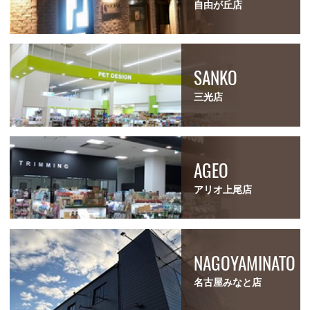
自由が丘店
SANKO
三光店
AGEO
アリオ上尾店
NAGOYAMINATO
名古屋みなと店