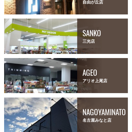
自由が丘店
SANKO
三光店
AGEO
アリオ上尾店
NAGOYAMINATO
名古屋みなと店