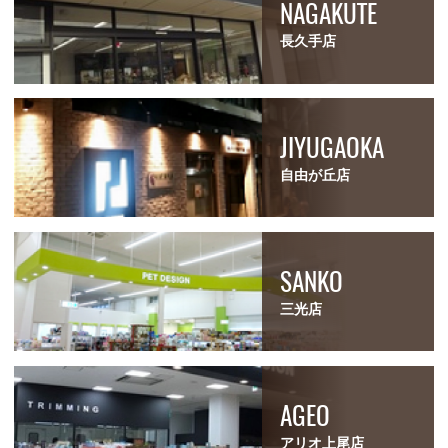
NAGAKUTE
長久手店
JIYUGAOKA
自由が丘店
SANKO
三光店
AGEO
アリオ上尾店