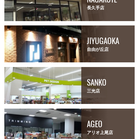
長久手店
JIYUGAOKA
自由が丘店
SANKO
三光店
AGEO
アリオ上尾店