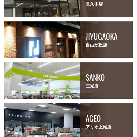
長久手店
JIYUGAOKA
自由が丘店
SANKO
三光店
AGEO
アリオ上尾店