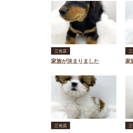
三光店
三
家族が決まりました
家
三光店
三