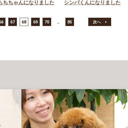
もちちゃんになりました
シンバくんになりました
66
67
68
69
70
…
85
次へ
。