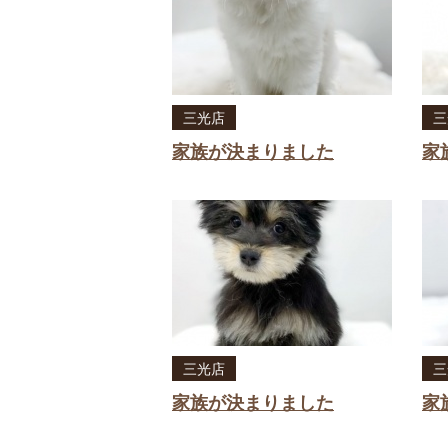
三光店
三
家族が決まりました
家
三光店
三
家族が決まりました
家