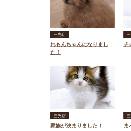
三光店
三
れもんちゃんになりまし
チ
た！
三光店
三
家族が決まりました！
ま