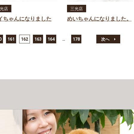
光店
三光店
イちゃんになりました
めいちゃんになりました。
0
161
162
163
164
…
178
次へ