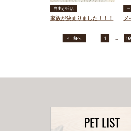
自由が丘店
三
家族が決まりました！！！
メ
前へ
1
…
16
PET LIST