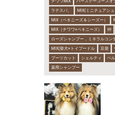
チワワMIX
バースデーコースオ
ラテスパ、
MIX(ミニチュアシ
MIX（ペキニーズ＆シーズー）
MIX（チワワ×ペキニーズ）
狆
ローズシャンプー，ミネラルコン
MIX(柴犬×トイプードル
豆柴
ブーツカット
シェルティ
ペ
薬用シャンプー