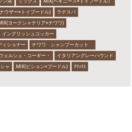
ゾン浴
ミックス
MIX(ペキニーズ×トイプードル）
ュナウザー×トイプードル)
ラテスパ
MIX(ヨークシャテリア×チワワ)
イングリッシュコッカー
ディショナー
チワワ シャンプーカット
ウェルシュ・コーギー・
イタリアングレーハウンド
ルシャ
MIX(ビション×プードル)
ﾁﾜｯｸｽ