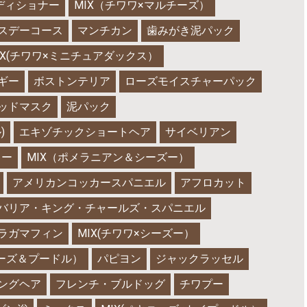
ディショナー
MIX（チワワ×マルチーズ）
スデーコース
マンチカン
歯みがき泥パック
IX(チワワ×ミニチュアダックス）
ギー
ボストンテリア
ローズモイスチャーパック
ッドマスク
泥パック
)
エキゾチックショートヘア
サイベリアン
キー
MIX（ポメラニアン＆シーズー）
アメリカンコッカースパニエル
アフロカット
バリア・キング・チャールズ・スパニエル
ラガマフィン
MIX(チワワ×シーズー）
ニーズ＆プードル）
パピヨン
ジャックラッセル
ングヘア
フレンチ・ブルドッグ
チワプー