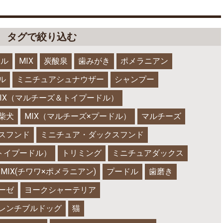
タグで絞り込む
ドル
MIX
炭酸泉
歯みがき
ポメラニアン
ル
ミニチュアシュナウザー
シャンプー
IX（マルチーズ＆トイプードル）
柴犬
MIX（マルチーズ×プードル）
マルチーズ
スフンド
ミニチュア・ダックスフンド
×トイプードル）
トリミング
ミニチュアダックス
MIX(チワワ×ポメラニアン)
プードル
歯磨き
ーゼ
ヨークシャーテリア
レンチブルドッグ
猫