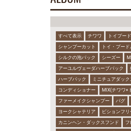
すべて表示
チワワ
トイプー
シャンプーカット
トイ・プード
シルクの泡パック
シーズー
M
アーユルヴェーダハーブパック
ハーブパック
ミニチュアダック
コンディショナー
MIX(チワワ
ファーメイクシャンプー
パグ
ヨークシャテリア
ビションフリ
カニンヘン・ダックスフンド
フ